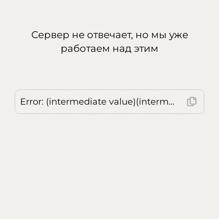
Сервер не отвечает, но мы уже
работаем над этим
Error: (intermediate value)(intermediate value)(intermediate value).replaceAll is not a function