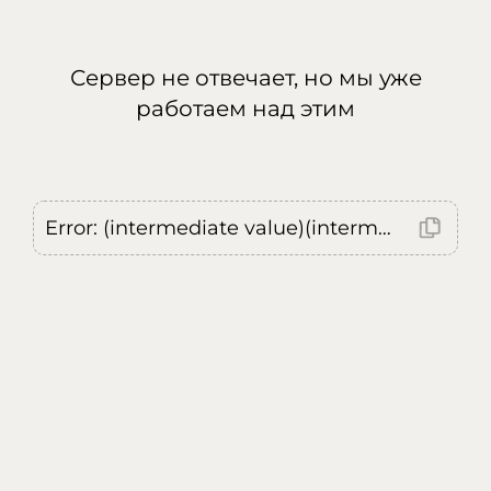
Сервер не отвечает, но мы уже
работаем над этим
Error: (intermediate value)(intermediate value)(intermediate value).replaceAll is not a function