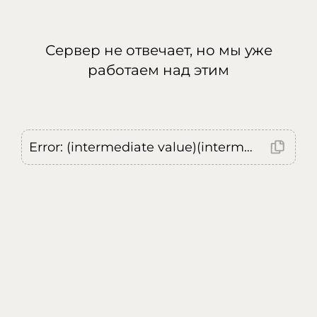
Сервер не отвечает, но мы уже
работаем над этим
Error: (intermediate value)(intermediate value)(intermediate value).replaceAll is not a function